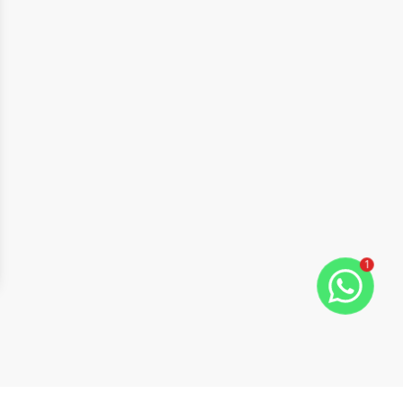
1
ide
t slide