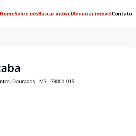
Home
Sobre nós
Buscar imóvel
Anunciar imóvel
Contato
caba
entro, Dourados - MS - 79801-015