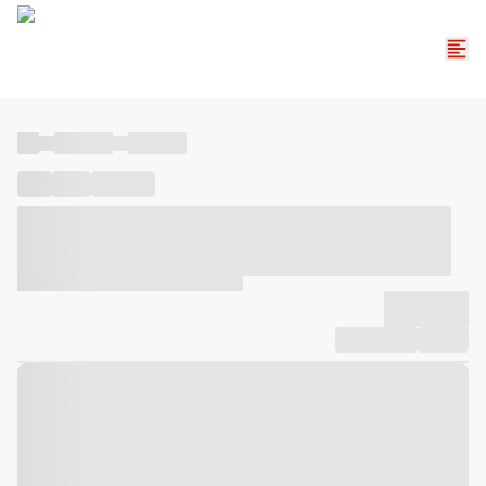
----
----- -----
----- -----
----
-----
---- ------
----- ----- -- ------ ---- ---- -- ----- ----- -----
--- ------
----- ----- -- ------ ----- ----- -- ------
-------------
Compartilhar
Favorito