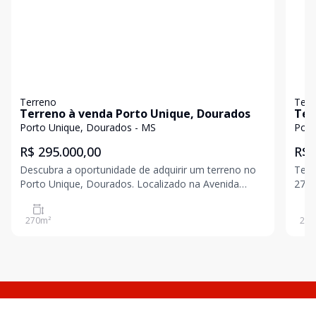
Terreno
Terr
Terreno à venda Porto Unique, Dourados
Ter
Por
Porto Unique, Dourados - MS
Port
R$ 295.000,00
R$ 
Descubra a oportunidade de adquirir um terreno no
Terr
Porto Unique, Dourados. Localizado na Avenida
273,
Porto Unique, este lote proporciona a chance ideal
para você construir a sua casa dos sonhos ou um
270
m²
273
empreendimento. Com um excelente potencial, não
perca a chan