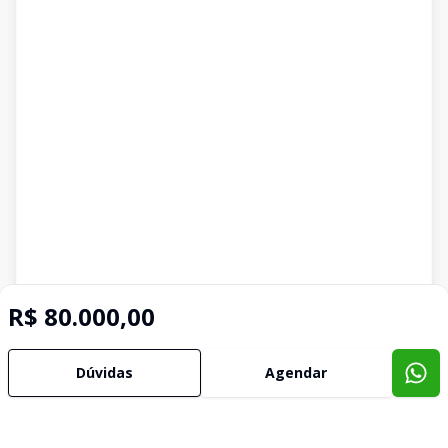
R$ 80.000,00
Imóveis semelhantes
Confira imóveis semelhantes
Dúvidas
Agendar