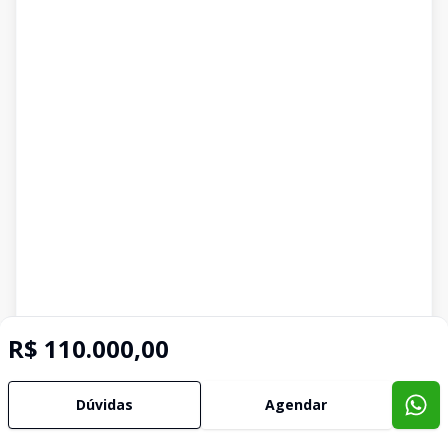
R$ 110.000,00
Imóveis semelhantes
Dúvidas
Agendar
Confira imóveis semelhantes