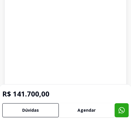
R$ 141.700,00
Imóveis semelhantes
Confira imóveis semelhantes
Dúvidas
Agendar