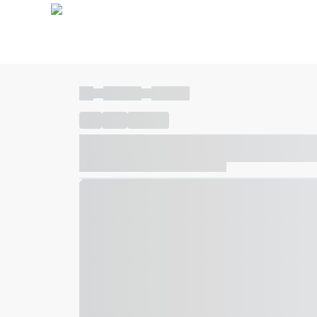
----
----- -----
----- -----
----
-----
---- ------
----- ----- -- ------ ---- ---- -- ---
----- ----- -- ------ ----- ----- -- ------