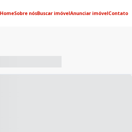
Home
Sobre nós
Buscar imóvel
Anunciar imóvel
Contato
-- ----- ----- --- ------