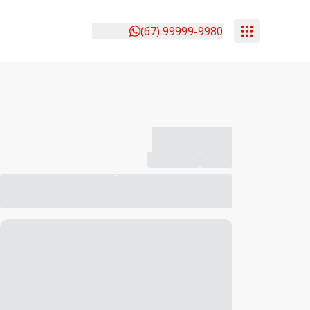
(67) 99999-9980
-------------
Compartilhar
Favorito