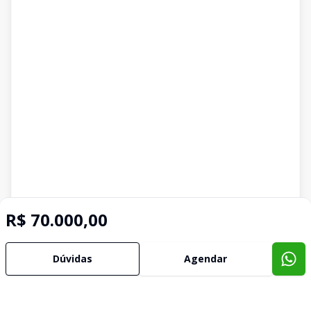
R$ 70.000,00
Imóveis semelhantes
Confira imóveis semelhantes
Dúvidas
Agendar