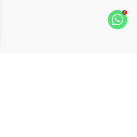
1
ide
t slide
Cód:
CH0003
Comparar