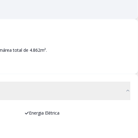
márea total de 4.862m².
Energia Elétrica