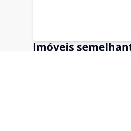
Imóveis semelhan
Confira imóveis semelhantes
Cód:
148
Comparar