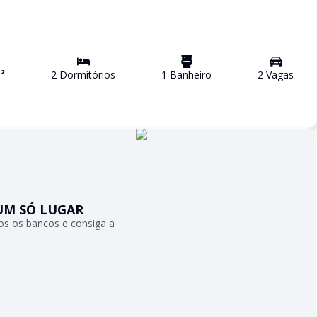
²
2
Dormitório
s
1
Banheiro
2
Vaga
s
UM SÓ LUGAR
s os bancos e consiga a