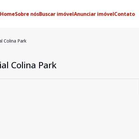
Home
Sobre nós
Buscar imóvel
Anunciar imóvel
Contato
l Colina Park
al Colina Park