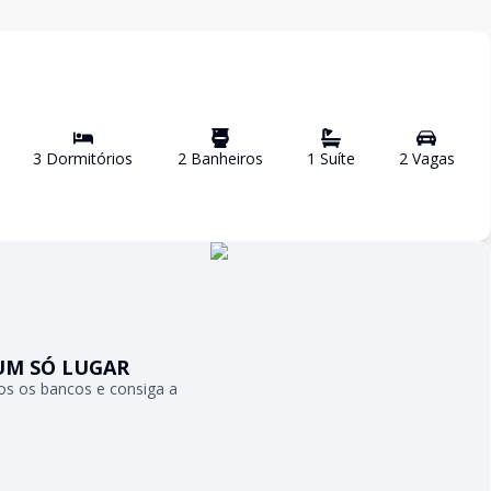
3
Dormitório
s
2
Banheiro
s
1
Suíte
2
Vaga
s
UM SÓ LUGAR
s os bancos e consiga a