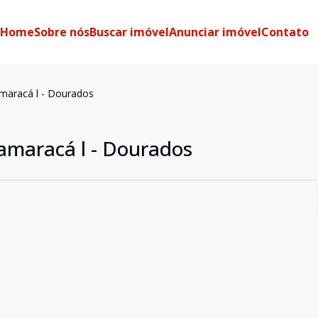
Home
Sobre nós
Buscar imóvel
Anunciar imóvel
Contato
amaracá l - Dourados
tamaracá l - Dourados