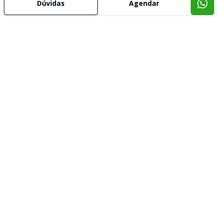
Dúvidas
Agendar
Imóveis semelhantes
Confira imóveis semelhantes
Cód:
CA0125
Comparar