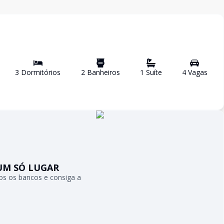
3
Dormitório
s
2
Banheiro
s
1
Suíte
4
Vaga
s
UM SÓ LUGAR
s os bancos e consiga a