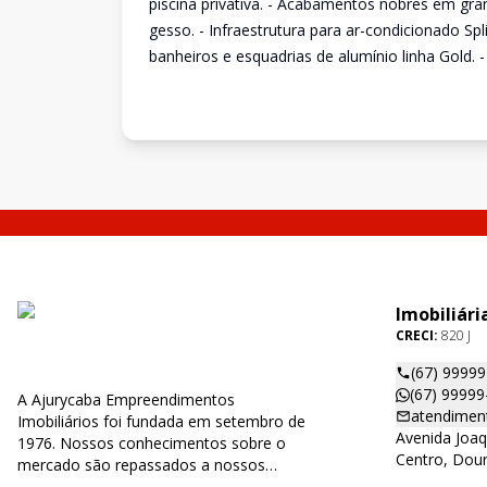
piscina privativa. - Acabamentos nobres em gra
gesso. - Infraestrutura para ar-condicionado Sp
banheiros e esquadrias de alumínio linha Gold
Imobiliári
CRECI:
820 J
(67) 9999
(67) 99999
A Ajurycaba Empreendimentos
atendimen
Imobiliários foi fundada em setembro de
Avenida Joaq
1976. Nossos conhecimentos sobre o
Centro, Dou
mercado são repassados a nossos
clientes, fazendo com que tenham uma