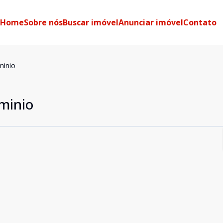
Home
Sobre nós
Buscar imóvel
Anunciar imóvel
Contato
minio
minio