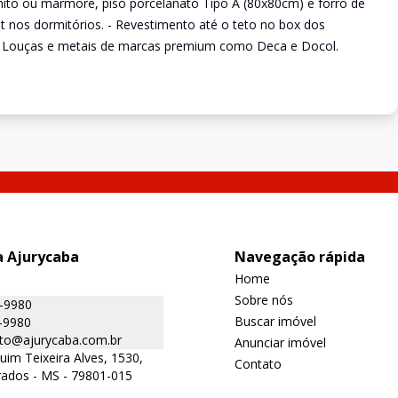
nito ou mármore, piso porcelanato Tipo A (80x80cm) e forro de
lit nos dormitórios. - Revestimento até o teto no box dos
. - Louças e metais de marcas premium como Deca e Docol.
a Ajurycaba
Navegação rápida
Home
Sobre nós
9-9980
Buscar imóvel
-9980
to@ajurycaba.com.br
Anunciar imóvel
uim Teixeira Alves, 1530,
Contato
rados - MS - 79801-015