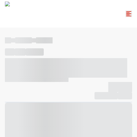
----
----- -----
----- -----
----
-----
---- ------
----- ----- -- ------ ---- ---- -- ----- ----- -----
--- ------
----- ----- -- ------ ----- ----- -- ------
-------------
Compartilhar
Favorito