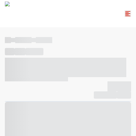
----
----- -----
----- -----
----
-----
---- ------
----- ----- -- ------ ---- ---- -- ----- ----- -----
--- ------
----- ----- -- ------ ----- ----- -- ------
-------------
Compartilhar
Favorito