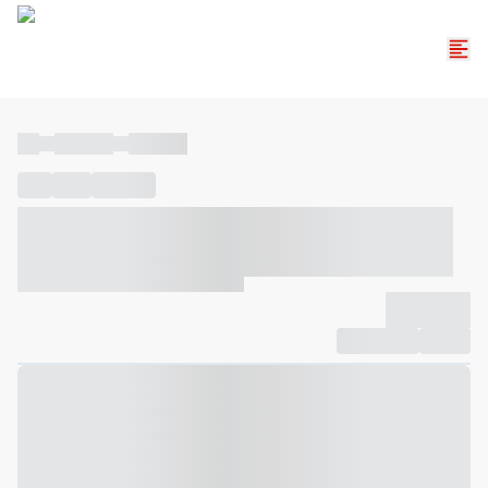
----
----- -----
----- -----
----
-----
---- ------
----- ----- -- ------ ---- ---- -- ----- ----- -----
--- ------
----- ----- -- ------ ----- ----- -- ------
-------------
Compartilhar
Favorito